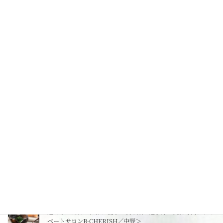
あなたの冷えはどのタイプ？冷え性タイプごとの対策法<美脚
専門プライベートサロンB-CHERISH／中野＞
2025年11月27日
O脚・X脚、脚のシルエットのお悩み、エステサロンで解決！
＜美脚専門プライベートサロン B-CHERISH／中野＞
2025年11月22日
ストレスがむくみや下半身太りを招く？心と体の関係
2025年11月14日
むくみが引き起こすリスクと体の内側の変化<美脚専門プライ
ベートサロンB-CHERISH／中野>
2025年11月13日
遅くなった日の、体に優しい夜ご飯の選び方＜美脚専門プライ
ベートサロンB-CHERISH／中野＞