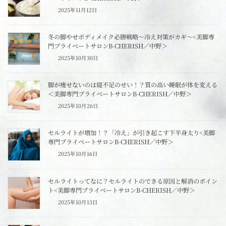
2025年11月12日
冬の脚やせボディメイク必勝戦略～冷え対策がカギ～<美脚専
門プライベートサロンB-CHERISH／中野＞
2025年10月30日
脚が痩せないのは寝不足のせい！？質の高い睡眠が体を変える
＜美脚専門プライベートサロンB-CHERISH／中野＞
2025年10月26日
セルライトが増加！？「冷え」が引き起こす下半身太り<美脚
専門プライベートサロンB-CHERISH／中野＞
2025年10月16日
セルライトってなに？セルライトのできる原因と解消のポイン
ト<美脚専門プライベートサロンB-CHERISH／中野＞
2025年10月13日