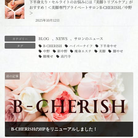
下半身太り・セルライトのお悩みには『美脚トリプルケア』が
おすすめ！＜美脚専門プライベートサロンB-CHERISH／中野
＞
2025年10月12日
BLOG
、
NEWS
、
サロンのニュース
カテゴリー
タグ
B-CHERISH
ハイパーナイフ
下半身やせ
中野
新中野
痩身エステ
美脚
脚やせ
脚痩せ
高円寺
前の記事
B-CHERISHのHPをリニューアルしました！