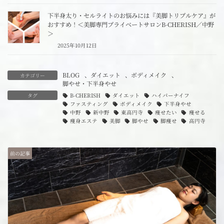
下半身太り・セルライトのお悩みには『美脚トリプルケア』が
おすすめ！＜美脚専門プライベートサロンB-CHERISH／中野
＞
2025年10月12日
BLOG
、
ダイエット
、
ボディメイク
、
カテゴリー
脚やせ・下半身やせ
タグ
B-CHERISH
ダイエット
ハイパーナイフ
ファスティング
ボディメイク
下半身やせ
中野
新中野
東高円寺
痩せたい
痩せる
痩身エステ
美脚
脚やせ
脚痩せ
高円寺
前の記事