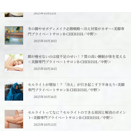
遅くなった日の、体に優しい夜ご飯の選び方＜美脚専門プライ
ベートサロンB-CHERISH／中野＞
2025年11月12日
冬の脚やせボディメイク必勝戦略～冷え対策がカギ～<美脚専
門プライベートサロンB-CHERISH／中野＞
2025年10月30日
脚が痩せないのは寝不足のせい！？質の高い睡眠が体を変える
＜美脚専門プライベートサロンB-CHERISH／中野＞
2025年10月26日
セルライトが増加！？「冷え」が引き起こす下半身太り<美脚
専門プライベートサロンB-CHERISH／中野＞
2025年10月16日
セルライトってなに？セルライトのできる原因と解消のポイン
ト<美脚専門プライベートサロンB-CHERISH／中野＞
2025年10月13日