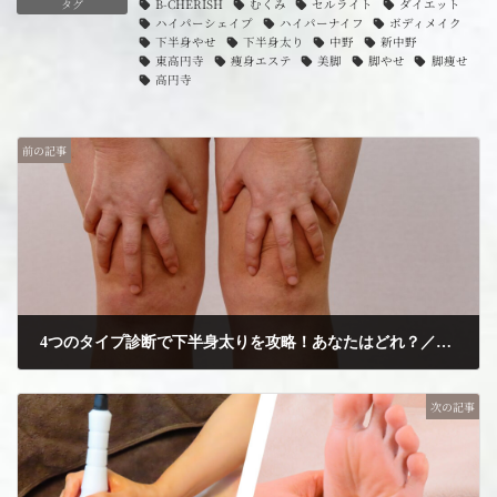
タグ
B-CHERISH
むくみ
セルライト
ダイエット
ハイパーシェイプ
ハイパーナイフ
ボディメイク
下半身やせ
下半身太り
中野
新中野
東高円寺
痩身エステ
美脚
脚やせ
脚痩せ
高円寺
前の記事
4つのタイプ診断で下半身太りを攻略！あなたはどれ？／中野の脚やせ専門プライベートサロンB-CHERISH
2025年3月16日
次の記事