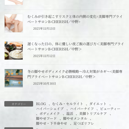
むくみが引き起こすリスクと体の内側の変化<美脚専門プライ
ベートサロンB-CHERISH／中野>
2025年11月13日
遅くなった日の、体に優しい夜ご飯の選び方＜美脚専門プライ
ベートサロンB-CHERISH／中野＞
2025年11月12日
冬の脚やせボディメイク必勝戦略～冷え対策がカギ～<美脚専
門プライベートサロンB-CHERISH／中野＞
2025年10月30日
BLOG
、
むくみ・セルライト
、
ダイエット
、
カテゴリー
ハイパーシェイプ
、
ハイパーナイフ
、
ビューティー
、
ボディメイク
、
温活
、
美脚トリプルケア
、
脚やせフード
、
脚やせメンタル
、
脚やせ・下半身やせ
、
足つぼリフレ