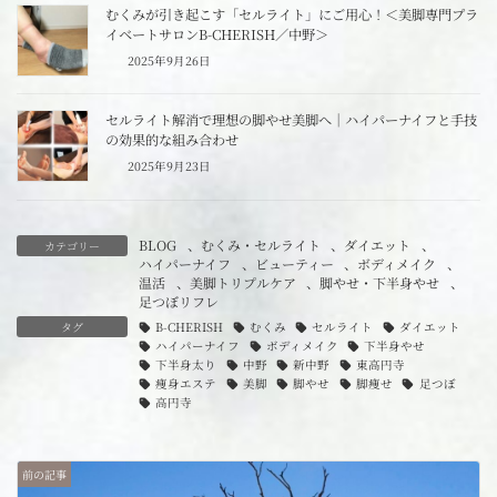
むくみが引き起こす「セルライト」にご用心！＜美脚専門プラ
イベートサロンB-CHERISH／中野＞
2025年9月26日
セルライト解消で理想の脚やせ美脚へ｜ハイパーナイフと手技
の効果的な組み合わせ
2025年9月23日
BLOG
、
むくみ・セルライト
、
ダイエット
、
カテゴリー
ハイパーナイフ
、
ビューティー
、
ボディメイク
、
温活
、
美脚トリプルケア
、
脚やせ・下半身やせ
、
足つぼリフレ
タグ
B-CHERISH
むくみ
セルライト
ダイエット
ハイパーナイフ
ボディメイク
下半身やせ
下半身太り
中野
新中野
東高円寺
痩身エステ
美脚
脚やせ
脚痩せ
足つぼ
高円寺
前の記事