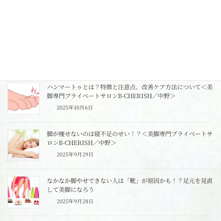
＞
2025年10月12日
秋冬はダイエットに向かない？来春にむけて今からやるべきこ
と＜美脚専門プライベートサロンB-CHERISH／中野＞
2025年10月9日
ハンマートゥとは？特徴と注意点、改善ケア方法について＜美
脚専門プライベートサロンB-CHERISH／中野＞
2025年10月6日
脚が痩せないのは寝不足のせい！？＜美脚専門プライベートサ
ロンB-CHERISH／中野＞
2025年9月29日
なかなか脚やせできない人は「靴」が原因かも！？足元を見直
して美脚になろう
2025年9月28日