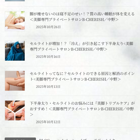
脚が痩せないのは寝不足のせい！？質の高い睡眠が体を変える
＜美脚専門プライベートサロンB-CHERISH／中野＞
2025年10月26日
セルライトが増加！？「冷え」が引き起こす下半身太り<美脚
専門プライベートサロンB-CHERISH／中野＞
2025年10月16日
セルライトってなに？セルライトのできる原因と解消のポイン
ト<美脚専門プライベートサロンB-CHERISH／中野＞
2025年10月13日
下半身太り・セルライトのお悩みには『美脚トリプルケア』が
おすすめ！＜美脚専門プライベートサロンB-CHERISH／中野
＞
2025年10月12日