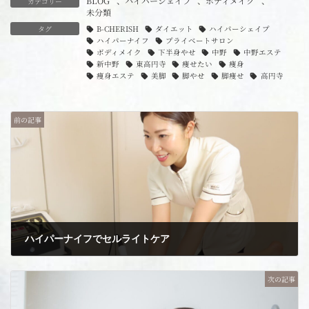
BLOG
、
ハイパーシェイプ
、
ボディメイク
、
カテゴリー
未分類
タグ
B-CHERISH
ダイエット
ハイパーシェイプ
ハイパーナイフ
プライベートサロン
ボディメイク
下半身やせ
中野
中野エステ
新中野
東高円寺
痩せたい
痩身
痩身エステ
美脚
脚やせ
脚痩せ
高円寺
前の記事
ハイパーナイフでセルライトケア
2024年3月25日
次の記事