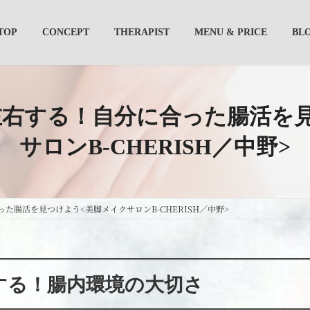
TOP
CONCEPT
THERAPIST
MENU & PRICE
BL
左右する！自分に合った腸活を
サロンB-CHERISH／中野>
た腸活を見つけよう<美脚メイクサロンB-CHERISH／中野>
する！腸内環境の大切さ