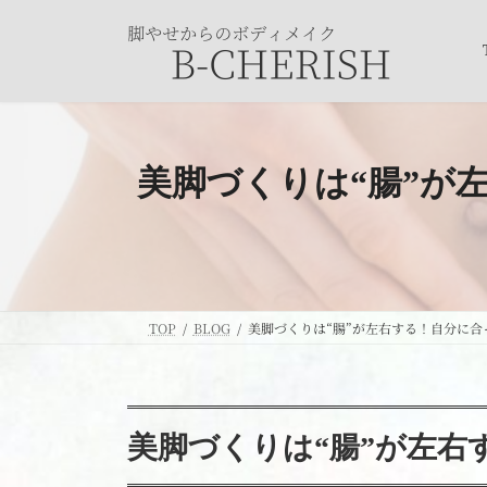
コ
ナ
ン
ビ
テ
ゲ
ン
ー
ツ
シ
へ
ョ
ス
ン
美脚づくりは“腸”が
キ
に
ッ
移
プ
動
TOP
BLOG
美脚づくりは“腸”が左右する！自分に合っ
美脚づくりは“腸”が左右