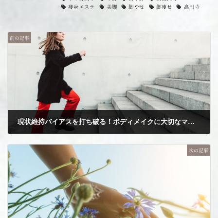
痩身エステ
美脚
脚やせ
脚痩せ
高円寺
前の記事
現状維持バイアスを打ち破る！ボディメイクに大切なマインドとは？
2025年8月2日
次の記事