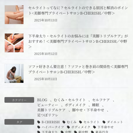
セルライトってなに？セルライトのできる原因と解消のポイン
ト<美脚専門プライベートサロンB-CHERISH／中野＞
2025年10月13日
下半身太り・セルライトのお悩みには『美脚トリプルケア』が
おすすめ！＜美脚専門プライベートサロンB-CHERISH／中野
＞
2025年10月12日
ソファ好きさん要注意！？ソファと巻き肩の関係性＜美脚専門
プライベートサロンB-CHERISH／中野＞
2025年10月11日
BLOG
、
むくみ・セルライト
、
セルフケア
、
カテゴリー
ビューティー
、
ボディメイク
、
睡眠
、
美脚トリプルケア
、
脚やせ・下半身やせ
、
足つぼリフレ
タグ
B-CHERISH
むくみ
セルライト
ダイエット
ハイパーナイフ
ボディメイク
下半身やせ
下半身太り
中野
新中野
東高円寺