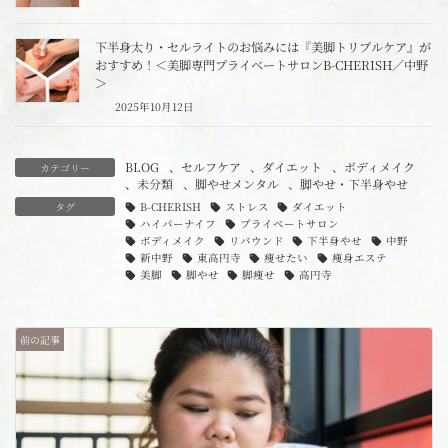
下半身太り・セルライトのお悩みには『美脚トリプルケア』が
おすすめ！＜美脚専門プライベートサロンB-CHERISH／中野
＞
2025年10月12日
BLOG
、
セルフケア
、
ダイエット
、
ボディメイク
カテゴリー
、
未分類
、
脚やせメンタル
、
脚やせ・下半身やせ
タグ
B-CHERISH
ストレス
ダイエット
ハイパーナイフ
プライベートサロン
ボディメイク
リバウンド
下半身やせ
中野
新中野
東高円寺
痩せたい
痩身エステ
美脚
脚やせ
脚痩せ
高円寺
前の記事