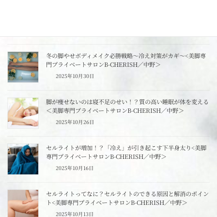
遅くなった日の、体に優しい夜ご飯の選び方＜美脚専門プライ
ベートサロンB-CHERISH／中野＞
2025年11月12日
冬の脚やせボディメイク必勝戦略～冷え対策がカギ～<美脚専
門プライベートサロンB-CHERISH／中野＞
2025年10月30日
脚が痩せないのは寝不足のせい！？質の高い睡眠が体を変える
＜美脚専門プライベートサロンB-CHERISH／中野＞
2025年10月26日
セルライトが増加！？「冷え」が引き起こす下半身太り<美脚
専門プライベートサロンB-CHERISH／中野＞
2025年10月16日
セルライトってなに？セルライトのできる原因と解消のポイン
ト<美脚専門プライベートサロンB-CHERISH／中野＞
2025年10月13日