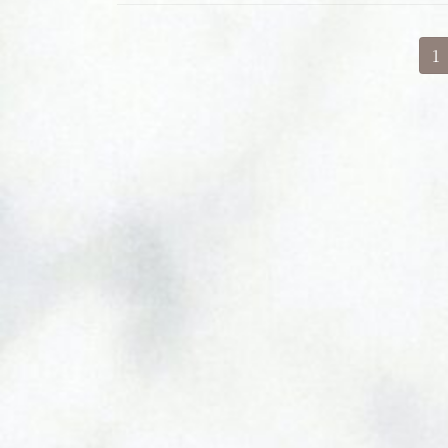
投
固
1
定
稿
ペ
ー
の
ジ
ペ
ー
ジ
送
り