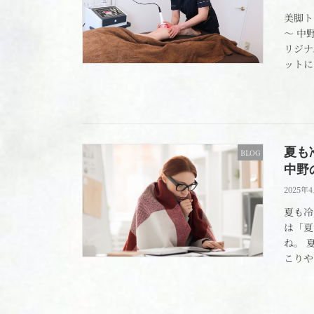
美脚ト
～ 中
リジナ
ットに
夏も
BLOG
中野
2025年
夏も冷
は「夏
ね。 
こりや