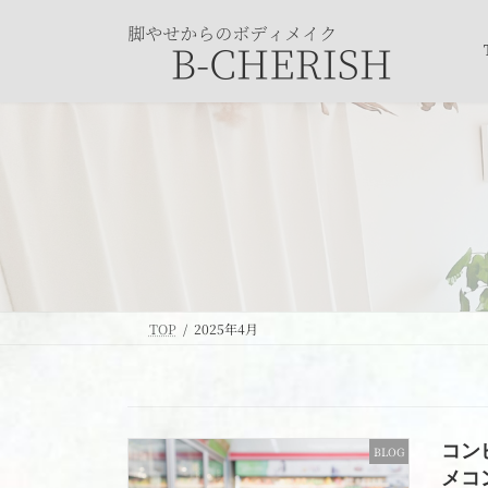
コ
ナ
ン
ビ
テ
ゲ
ン
ー
ツ
シ
へ
ョ
ス
ン
キ
に
ッ
移
プ
動
TOP
2025年4月
コン
BLOG
メコ