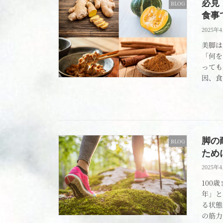
必見
BLOG
食事
2025年
美脚は
「何を
っても
因、食
脚の
BLOG
ため
2025年
100
年」と
る状態
の筋力