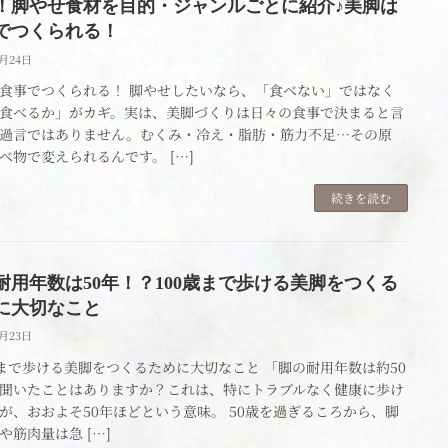
！脚やせ食材を目的・ジャンルごとに紹介♪美脚は
でつくられる！
4月24日
食事でつくられる！ 脚やせしたいなら、「食べない」ではなく
食べるか」がカギ。実は、美脚づくりは日々の食事で決まると言
過言ではありません。むくみ・冷え・脂肪・筋力不足…その原
べ物で変えられるんです。 […]
続きを読む
耐用年数は50年！？100歳まで歩ける美脚をつくる
に大切なこと
4月23日
歳まで歩ける美脚をつくるために大切なこと 「脚の耐用年数は約50
聞いたことはありますか？これは、特にトラブルなく健康に歩け
が、おおよそ50年ほどという意味。 50歳を過ぎるころから、脚
や筋肉量は急 […]