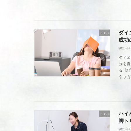
ダイ
BLOG
成功
2025年
ダイエ
分を責
る“傾
やり方
ハイ
BLOG
脚ト
2025年