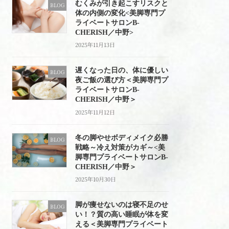
むくみが引き起こすリスクと
BLOG
体の内側の変化<美脚専門プ
ライベートサロンB-
CHERISH／中野>
2025年11月13日
遅くなった日の、体に優しい
BLOG
夜ご飯の選び方＜美脚専門プ
ライベートサロンB-
CHERISH／中野＞
2025年11月12日
冬の脚やせボディメイク必勝
BLOG
戦略～冷え対策がカギ～<美
脚専門プライベートサロンB-
CHERISH／中野＞
2025年10月30日
脚が痩せないのは寝不足のせ
BLOG
い！？質の高い睡眠が体を変
える＜美脚専門プライベート