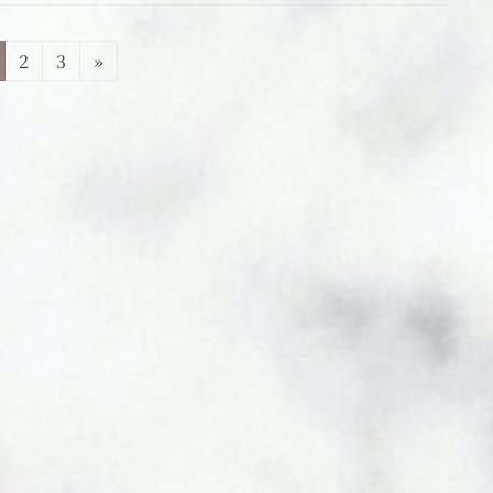
固
固
2
3
»
定
定
ペ
ペ
ー
ー
ジ
ジ