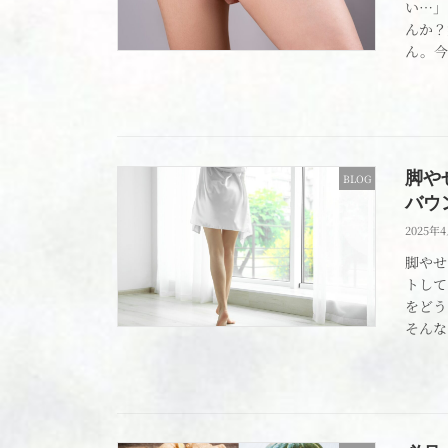
い…」
んか？
ん。今
脚や
BLOG
バウ
2025年
脚やせ
トして
をどう
そんな