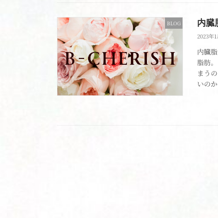
内臓
BLOG
2023年
内臓脂
脂肪。
まうの
いのか