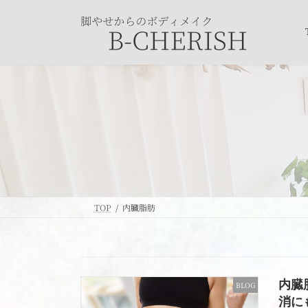
コ
ナ
ン
ビ
テ
ゲ
ン
ー
ツ
シ
へ
ョ
ス
ン
キ
に
ッ
移
プ
動
TOP
内臓脂肪
内臓
BLOG
消に