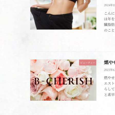
2024年
こんに
は年を
臓脂肪
のこと
燃や
ビューティー
2023年
燃やせ
エスト
らして
と素早