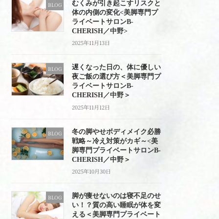
むくみが引き起こすリスクと
BLOG
体の内側の変化<美脚専門プ
ライベートサロンB-
CHERISH／中野>
2025年11月13日
遅くなった日の、体に優しい
BLOG
夜ご飯の選び方＜美脚専門プ
ライベートサロンB-
CHERISH／中野＞
2025年11月12日
冬の脚やせボディメイク必勝
BLOG
戦略～冷え対策がカギ～<美
脚専門プライベートサロンB-
CHERISH／中野＞
2025年10月30日
脚が痩せないのは寝不足のせ
BLOG
い！？質の高い睡眠が体を変
える＜美脚専門プライベート