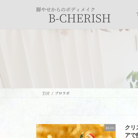
コ
ナ
ン
ビ
テ
ゲ
ン
ー
ツ
シ
へ
ョ
ス
ン
キ
に
ッ
移
プ
動
TOP
プロラボ
クリ
BLOG
アで