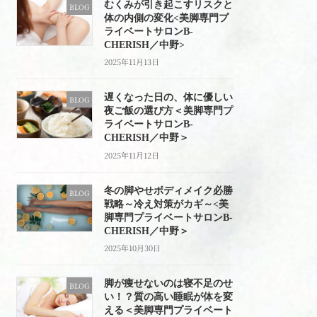
むくみが引き起こすリスクと
BLOG
体の内側の変化<美脚専門プ
ライベートサロンB-
CHERISH／中野>
2025年11月13日
遅くなった日の、体に優しい
BLOG
夜ご飯の選び方＜美脚専門プ
ライベートサロンB-
CHERISH／中野＞
2025年11月12日
冬の脚やせボディメイク必勝
BLOG
戦略～冷え対策がカギ～<美
脚専門プライベートサロンB-
CHERISH／中野＞
2025年10月30日
脚が痩せないのは寝不足のせ
BLOG
い！？質の高い睡眠が体を変
える＜美脚専門プライベート