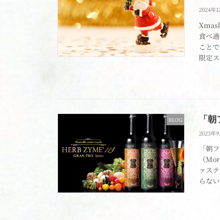
2024年1
Xma
食べ過
ことで
限定ス
「朝
BLOG
2023年
「朝フ
（Mo
ァステ
らない