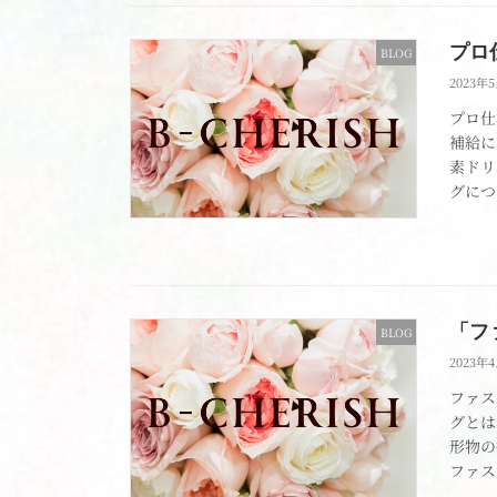
プロ
BLOG
2023年
プロ仕
補給に
素ドリ
グにつ
「フ
BLOG
2023年
ファス
グとは
形物の
ファス